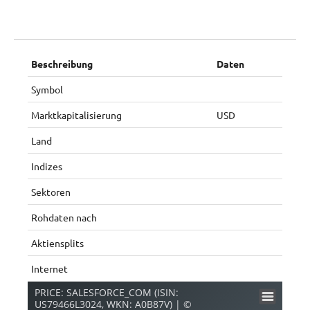
Beschreibung
Daten
Symbol
Marktkapitalisierung
USD
Land
Indizes
Sektoren
Rohdaten nach
Aktiensplits
Internet
PRICE: SALESFORCE_COM (ISIN:
US79466L3024, WKN: A0B87V) | ©