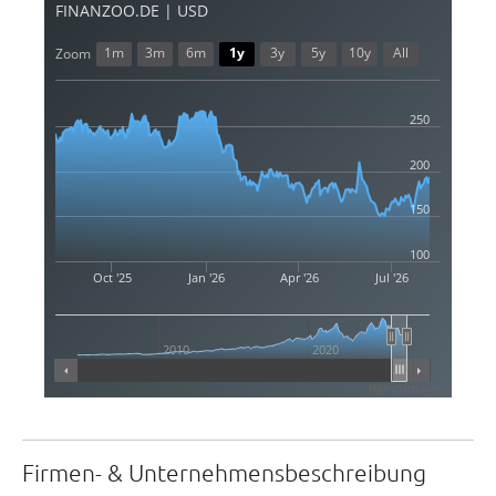
FINANZOO.DE | USD
1m
3m
6m
1y
3y
5y
10y
All
Zoom
250
200
150
100
Oct '25
Jan '26
Apr '26
Jul '26
2010
2020
Highcharts.com
Firmen- & Unternehmensbeschreibung