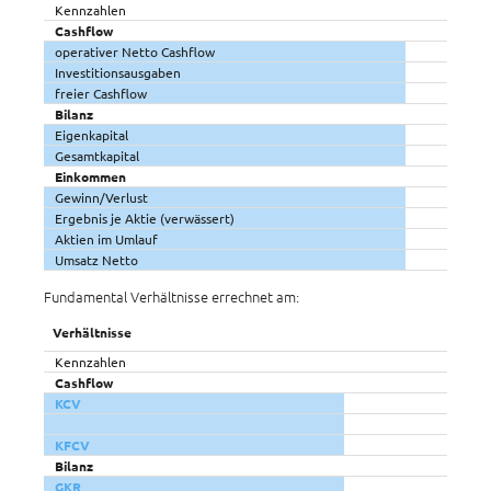
Kennzahlen
Cashflow
operativer Netto Cashflow
Investitionsausgaben
freier Cashflow
Bilanz
Eigenkapital
Gesamtkapital
Einkommen
Gewinn/Verlust
Ergebnis je Aktie (verwässert)
Aktien im Umlauf
Umsatz Netto
Fundamental Verhältnisse errechnet am:
Verhältnisse
Kennzahlen
Cashflow
KCV
KFCV
Bilanz
GKR