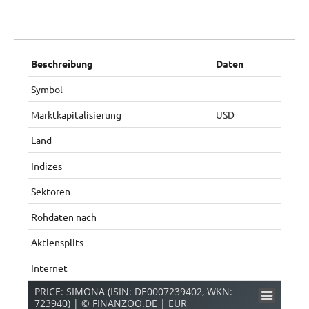
Beschreibung
Daten
Symbol
Marktkapitalisierung
USD
Land
Indizes
Sektoren
Rohdaten nach
Aktiensplits
Internet
PRICE: SIMONA (ISIN: DE0007239402, WKN:
723940) | © FINANZOO.DE | EUR