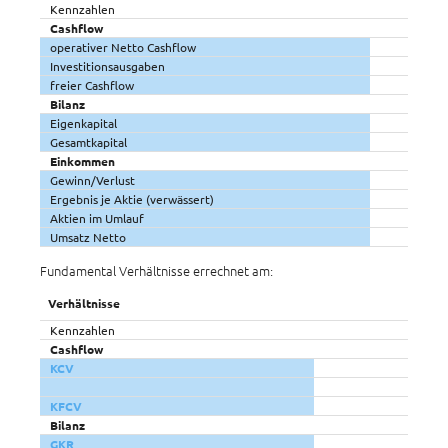
Kennzahlen
Cashflow
operativer Netto Cashflow
Investitionsausgaben
freier Cashflow
Bilanz
Eigenkapital
Gesamtkapital
Einkommen
Gewinn/Verlust
Ergebnis je Aktie (verwässert)
Aktien im Umlauf
Umsatz Netto
Fundamental Verhältnisse errechnet am:
Verhältnisse
Kennzahlen
Cashflow
KCV
KFCV
Bilanz
GKR