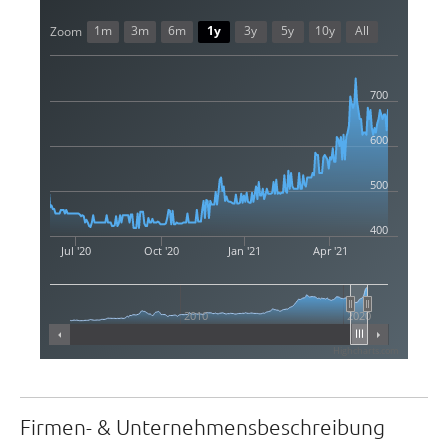
1m
3m
6m
1y
3y
5y
10y
All
Zoom
700
600
500
400
Jul '20
Oct '20
Jan '21
Apr '21
2010
2020
Highcharts.com
Firmen- & Unternehmensbeschreibung