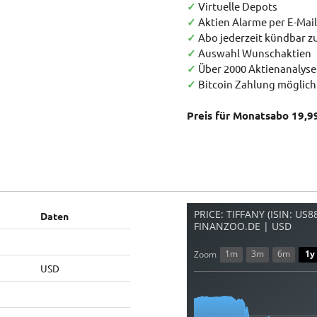
✓
Virtuelle Depots
✓
Aktien Alarme per E-Mail
✓
Abo jederzeit kündbar 
✓
Auswahl Wunschaktien
✓
Über 2000 Aktienanalys
✓
Bitcoin Zahlung möglich
Preis für Monatsabo 19,9
PRICE: TIFFANY (ISIN: US
Daten
FINANZOO.DE | USD
1m
3m
6m
1y
Zoom
USD