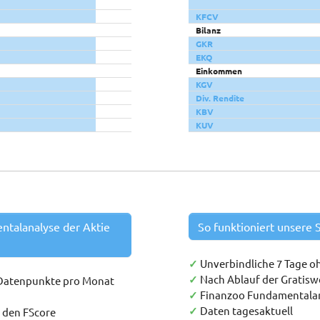
KFCV
Bilanz
GKR
EKQ
Einkommen
KGV
Div. Rendite
KBV
KUV
entalanalyse der Aktie
So funktioniert unsere S
✓
Unverbindliche 7 Tage o
✓
Nach Ablauf der Gratis
 Datenpunkte pro Monat
✓
Finanzoo Fundamentala
✓
Daten tagesaktuell
h den FScore