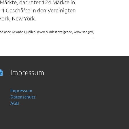
 Märkte, darunter 124 Märkte in
 4 Geschäfte in den Vereinigten
York, New York.
sind ohne Gewähr. Quellen: www.bundesanzeiger.de, www.sec.gov,
Impressum
Impressum
Datenschutz
AGB