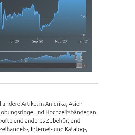
120
110
Jul '20
Sep '20
Nov '20
Jan '21
2010
2020
Highcharts.com
 andere Artikel in Amerika, Asien-
rlobungsringe und Hochzeitsbänder an.
, Düfte und anderes Zubehör; und
handels-, Internet- und Katalog-,