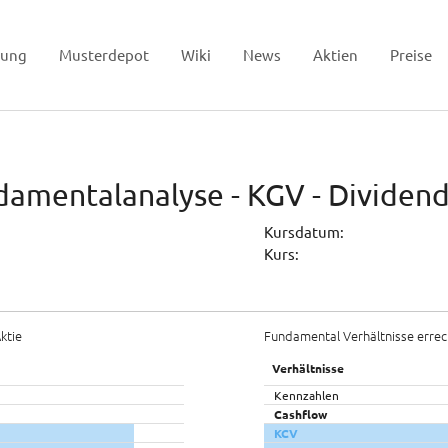
tung
Musterdepot
Wiki
News
Aktien
Preise
ndamentalanalyse - KGV - Dividen
Kursdatum:
Kurs:
ktie
Fundamental Verhältnisse errec
Verhältnisse
Kennzahlen
Cashflow
KCV