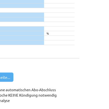
%
eite...
hne automatischen Abo-Abschluss
woche KEINE Kündigung notwendig
nalyse