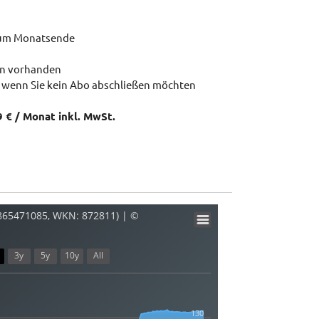
zum Monatsende
en vorhanden
 wenn Sie kein Abo abschließen möchten
9 € / Monat inkl. MwSt.
8865471085, WKN: 872811) | ©
3y
5y
10y
All
130