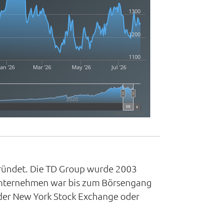
1300
1200
1100
Jan '26
Mar '26
May '26
Jul '26
2020
Highcharts.com
ründet. Die TD Group wurde 2003
Unternehmen war bis zum Börsengang
 der New York Stock Exchange oder