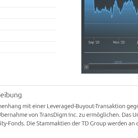
Sep '25
Nov '25
2010
reibung
enhang mit einer Leveraged-Buyout-Transaktion geg
 Übernahme von TransDigm Inc. zu ermöglichen. Das 
quity-Fonds. Die Stammaktien der TD Group werden an