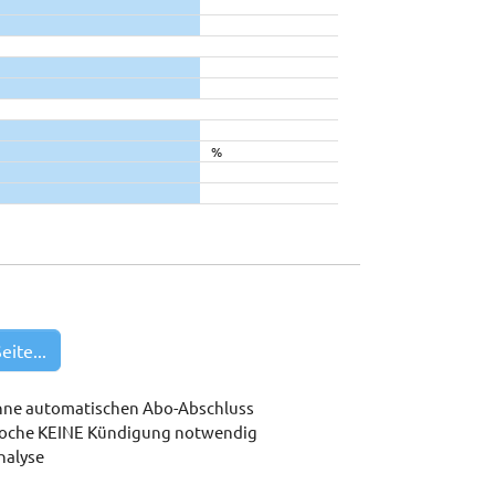
%
eite...
hne automatischen Abo-Abschluss
woche KEINE Kündigung notwendig
nalyse