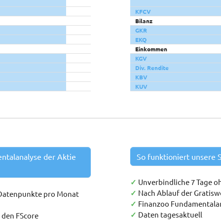
KFCV
Bilanz
GKR
EKQ
Einkommen
KGV
Div. Rendite
KBV
KUV
entalanalyse der Aktie
So funktioniert unsere S
✓
Unverbindliche 7 Tage o
✓
Nach Ablauf der Gratis
 Datenpunkte pro Monat
✓
Finanzoo Fundamentala
✓
Daten tagesaktuell
h den FScore