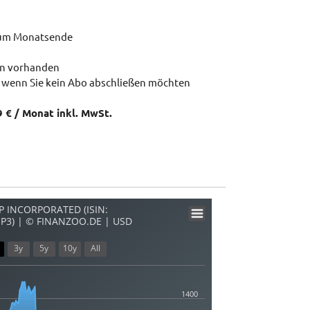
zum Monatsende
en vorhanden
 wenn Sie kein Abo abschließen möchten
9 € / Monat inkl. MwSt.
 INCORPORATED (ISIN:
EP3) | © FINANZOO.DE | USD
3y
5y
10y
All
1400