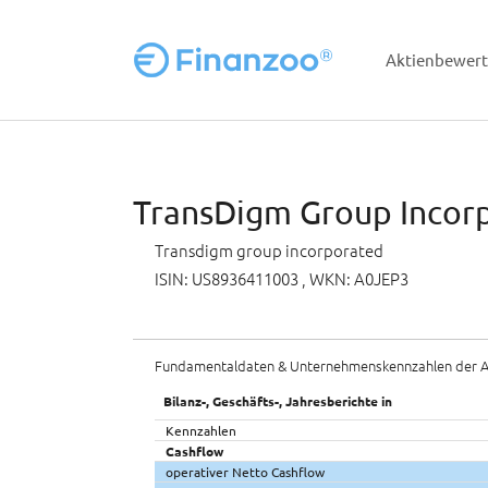
Aktienbewer
Zum Hauptinhalt springen
TransDigm Group Incorp
Transdigm group incorporated
ISIN: US8936411003
, WKN: A0JEP3
Fundamentaldaten & Unternehmenskennzahlen der A
Bilanz-, Geschäfts-, Jahresberichte in
Kennzahlen
Cashflow
operativer Netto Cashflow