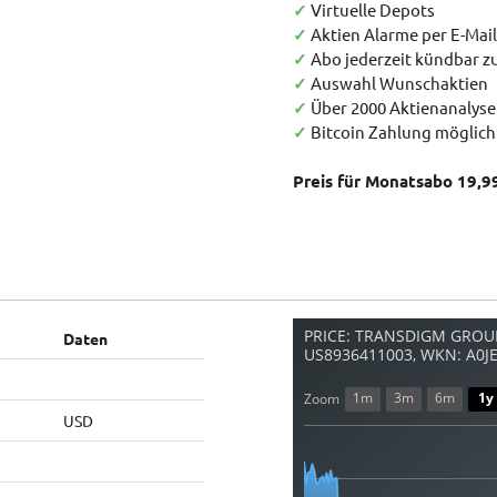
✓
Virtuelle Depots
✓
Aktien Alarme per E-Mail
✓
Abo jederzeit kündbar 
✓
Auswahl Wunschaktien
✓
Über 2000 Aktienanalys
✓
Bitcoin Zahlung möglich
Preis für Monatsabo 19,9
PRICE: TRANSDIGM GROUP
Daten
US8936411003, WKN: A0J
1m
3m
6m
1y
Zoom
USD