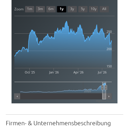
1m
3m
6m
1y
3y
5y
10y
All
Zoom
250
200
150
Oct '25
Jan '26
Apr '26
Jul '26
2020
Highcharts.com
Firmen- & Unternehmensbeschreibung