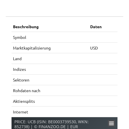
Beschreibung
Daten
Symbol
Marktkapitalisierung
USD
Land
Indizes
Sektoren
Rohdaten nach
Aktiensplits
Internet
PRICE: UCB (ISIN: BE0003739530, WKN:
852738) | © FINANZOO.DE | EUR