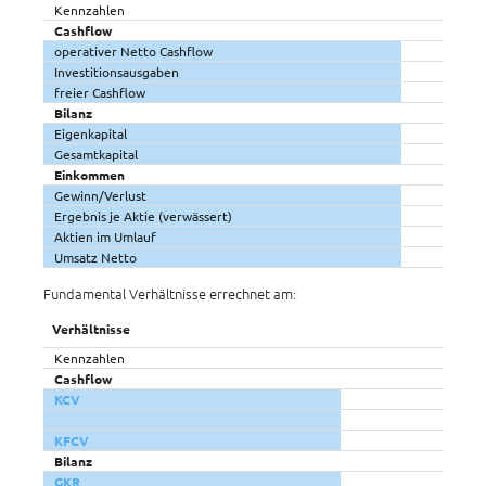
Kennzahlen
Cashflow
operativer Netto Cashflow
Investitionsausgaben
freier Cashflow
Bilanz
Eigenkapital
Gesamtkapital
Einkommen
Gewinn/Verlust
Ergebnis je Aktie (verwässert)
Aktien im Umlauf
Umsatz Netto
Fundamental Verhältnisse errechnet am:
Verhältnisse
Kennzahlen
Cashflow
KCV
KFCV
Bilanz
GKR