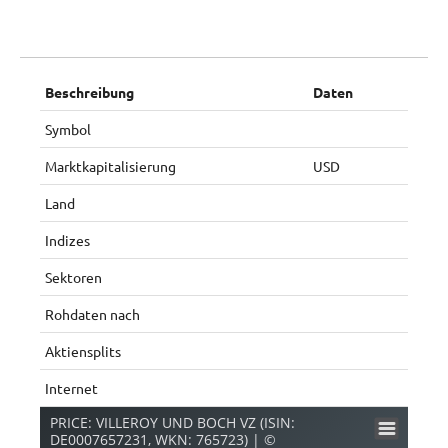
Beschreibung
Daten
Symbol
Marktkapitalisierung
USD
Land
Indizes
Sektoren
Rohdaten nach
Aktiensplits
Internet
PRICE: VILLEROY UND BOCH VZ (ISIN:
DE0007657231, WKN: 765723) | ©