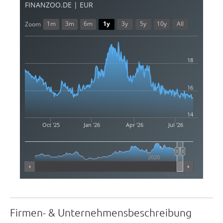
FINANZOO.DE | EUR
1m
3m
6m
1y
3y
5y
10y
All
Zoom
18
16
14
Oct '25
Jan '26
Apr '26
Jul '26
2020
Highcharts.com
Firmen- & Unternehmensbeschreibung