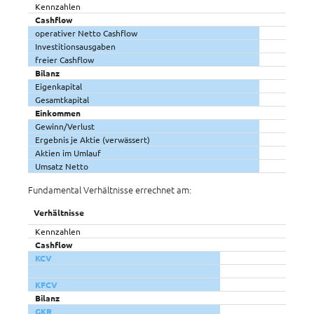
Kennzahlen
Cashflow
operativer Netto Cashflow
Investitionsausgaben
freier Cashflow
Bilanz
Eigenkapital
Gesamtkapital
Einkommen
Gewinn/Verlust
Ergebnis je Aktie (verwässert)
Aktien im Umlauf
Umsatz Netto
Fundamental Verhältnisse errechnet am:
Verhältnisse
Kennzahlen
Cashflow
KCV
KFCV
Bilanz
GKR