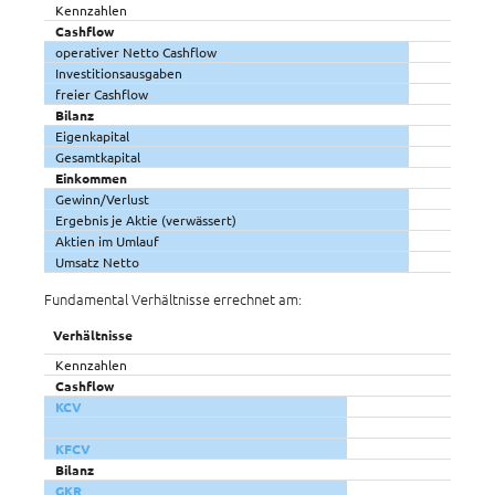
Kennzahlen
Cashflow
operativer Netto Cashflow
Investitionsausgaben
freier Cashflow
Bilanz
Eigenkapital
Gesamtkapital
Einkommen
Gewinn/Verlust
Ergebnis je Aktie (verwässert)
Aktien im Umlauf
Umsatz Netto
Fundamental Verhältnisse errechnet am:
Verhältnisse
Kennzahlen
Cashflow
KCV
KFCV
Bilanz
GKR