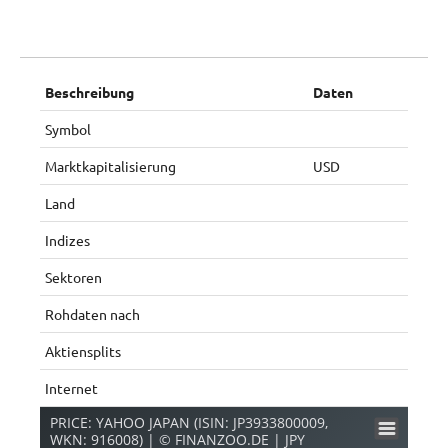
Beschreibung
Daten
Symbol
Marktkapitalisierung
USD
Land
Indizes
Sektoren
Rohdaten nach
Aktiensplits
Internet
PRICE: YAHOO JAPAN (ISIN: JP3933800009,
WKN: 916008) | © FINANZOO.DE | JPY