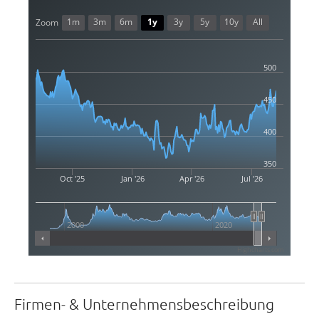
1m
3m
6m
1y
3y
5y
10y
All
Zoom
500
450
400
350
Oct '25
Jan '26
Apr '26
Jul '26
2000
2020
Highcharts.com
Firmen- & Unternehmensbeschreibung