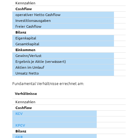
Kennzahlen
Cashflow
operativer Netto Cashflow
Investitionsausgaben
freier Cashflow
Bilanz
Eigenkapital
Gesamtkapital
Einkommen
Gewinn/Verlust
Ergebnis je Aktie (verwässert)
Aktien im Umlauf
Umsatz Netto
Fundamental Verhältnisse errechnet am:
Verhältnisse
Kennzahlen
Cashflow
KCV
KFCV
Bilanz
GKR