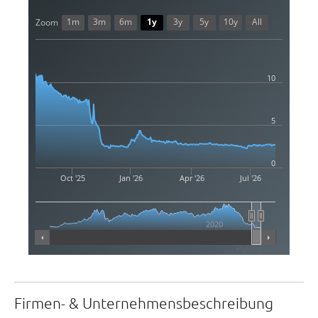
1m
3m
6m
1y
3y
5y
10y
All
Zoom
10
5
0
Oct '25
Jan '26
Apr '26
Jul '26
2020
Highcharts.com
Firmen- & Unternehmensbeschreibung