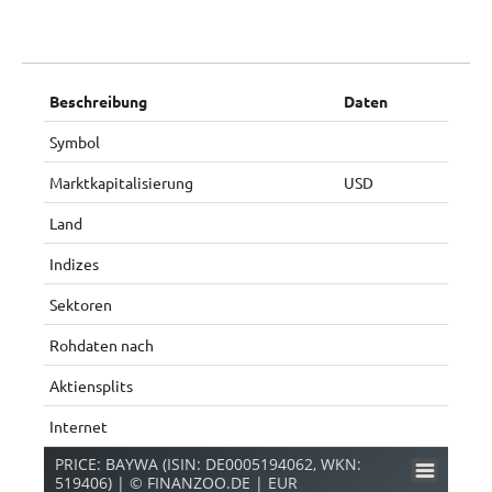
Beschreibung
Daten
Symbol
Marktkapitalisierung
USD
Land
Indizes
Sektoren
Rohdaten nach
Aktiensplits
Internet
PRICE: BAYWA (ISIN: DE0005194062, WKN:
519406) | © FINANZOO.DE | EUR