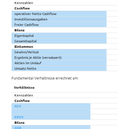
Kennzahlen
Cashflow
operativer Netto Cashflow
Investitionsausgaben
freier Cashflow
Bilanz
Eigenkapital
Gesamtkapital
Einkommen
Gewinn/Verlust
Ergebnis je Aktie (verwässert)
Aktien im Umlauf
Umsatz Netto
Fundamental Verhältnisse errechnet am:
Verhältnisse
Kennzahlen
Cashflow
KCV
KFCV
Bilanz
GKR