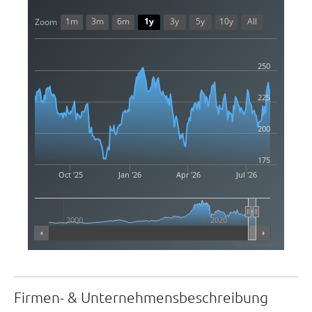
1m
3m
6m
1y
3y
5y
10y
All
Zoom
250
225
200
175
Oct '25
Jan '26
Apr '26
Jul '26
2000
2020
Highcharts.com
Firmen- & Unternehmensbeschreibung