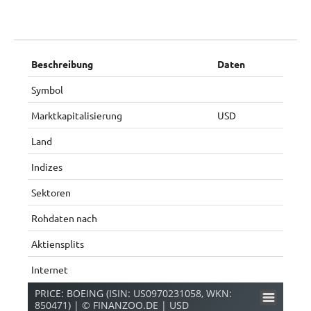
Beschreibung
Daten
Symbol
Marktkapitalisierung
USD
Land
Indizes
Sektoren
Rohdaten nach
Aktiensplits
Internet
PRICE: BOEING (ISIN: US0970231058, WKN:
850471) | © FINANZOO.DE | USD