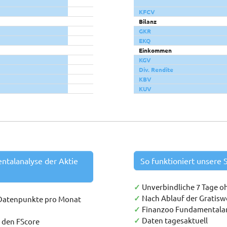
KFCV
Bilanz
GKR
EKQ
Einkommen
KGV
Div. Rendite
KBV
KUV
entalanalyse der Aktie
So funktioniert unsere S
✓
Unverbindliche 7 Tage o
✓
Nach Ablauf der Gratis
 Datenpunkte pro Monat
✓
Finanzoo Fundamentala
✓
Daten tagesaktuell
h den FScore