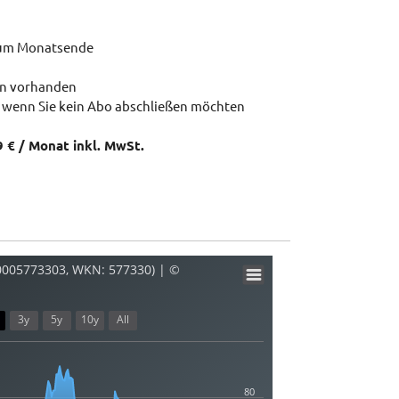
zum Monatsende
en vorhanden
 wenn Sie kein Abo abschließen möchten
9 € / Monat inkl. MwSt.
0005773303, WKN: 577330) | ©
3y
5y
10y
All
80