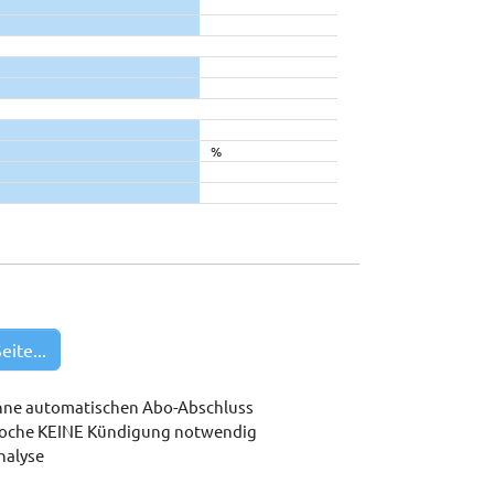
%
eite...
hne automatischen Abo-Abschluss
woche KEINE Kündigung notwendig
nalyse