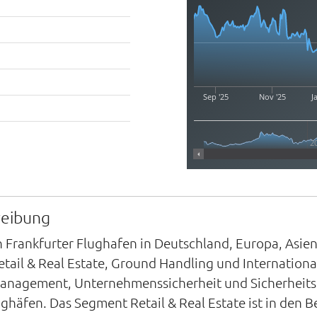
Sep '25
Nov '25
J
2
reibung
en Frankfurter Flughafen in Deutschland, Europa, Asi
etail & Real Estate, Ground Handling und Internationa
l-Management, Unternehmenssicherheit und Sicherhei
häfen. Das Segment Retail & Real Estate ist in den B