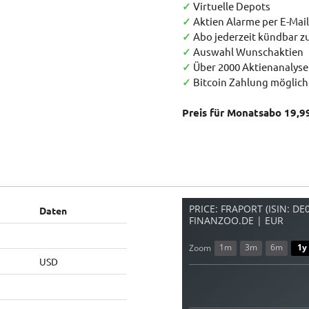
✓
Virtuelle Depots
✓
Aktien Alarme per E-Mail
✓
Abo jederzeit kündbar 
✓
Auswahl Wunschaktien
✓
Über 2000 Aktienanalys
✓
Bitcoin Zahlung möglich
Preis für Monatsabo 19,9
PRICE: FRAPORT (ISIN: DE
Daten
FINANZOO.DE | EUR
1m
3m
6m
1y
Zoom
USD