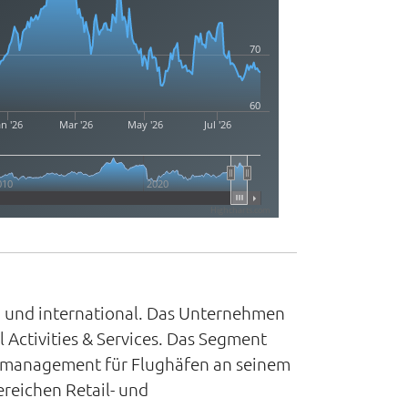
70
60
an '26
Mar '26
May '26
Jul '26
010
2020
Highcharts.com
en und international. Das Unternehmen
l Activities & Services. Das Segment
tsmanagement für Flughäfen an seinem
ereichen Retail- und