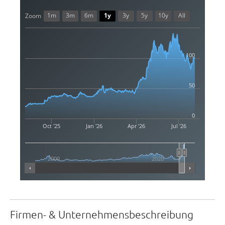
1m
3m
6m
1y
3y
5y
10y
All
Zoom
100
50
0
Oct '25
Jan '26
Apr '26
Jul '26
2000
2020
Highcharts.com
Firmen- & Unternehmensbeschreibung