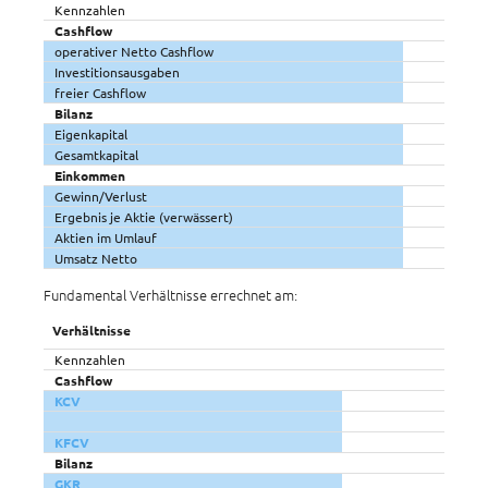
Kennzahlen
Cashflow
operativer Netto Cashflow
Investitionsausgaben
freier Cashflow
Bilanz
Eigenkapital
Gesamtkapital
Einkommen
Gewinn/Verlust
Ergebnis je Aktie (verwässert)
Aktien im Umlauf
Umsatz Netto
Fundamental Verhältnisse errechnet am:
Verhältnisse
Kennzahlen
Cashflow
KCV
KFCV
Bilanz
GKR