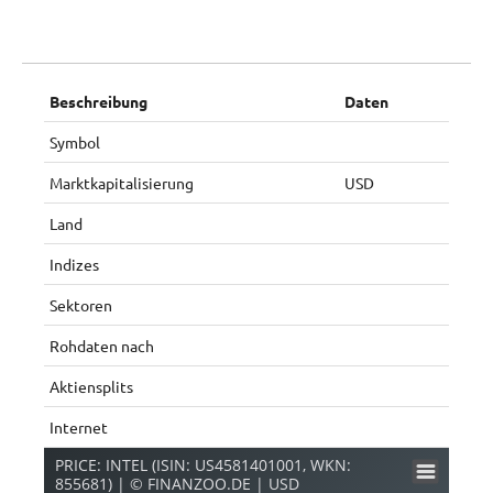
Beschreibung
Daten
Symbol
Marktkapitalisierung
USD
Land
Indizes
Sektoren
Rohdaten nach
Aktiensplits
Internet
PRICE: INTEL (ISIN: US4581401001, WKN:
855681) | © FINANZOO.DE | USD