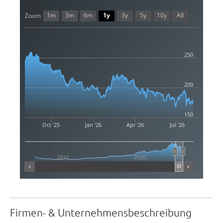
1m
3m
6m
1y
3y
5y
10y
All
Zoom
250
200
150
Oct '25
Jan '26
Apr '26
Jul '26
2010
2020
Highcharts.com
Firmen- & Unternehmensbeschreibung