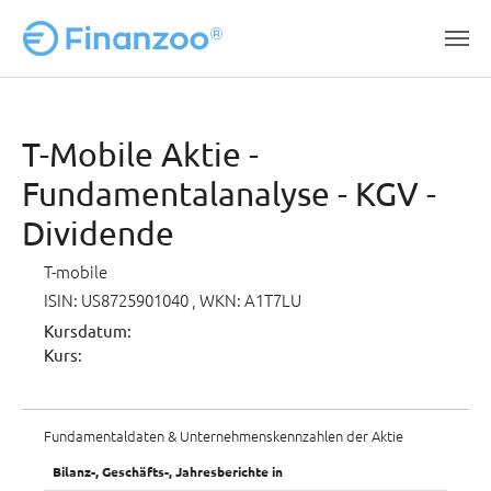
Zum Hauptinhalt springen
T-Mobile Aktie -
Fundamentalanalyse - KGV -
Dividende
T-mobile
ISIN: US8725901040
, WKN: A1T7LU
Kursdatum:
Kurs:
Fundamentaldaten & Unternehmenskennzahlen der Aktie
Bilanz-, Geschäfts-, Jahresberichte in