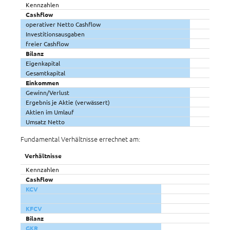
Kennzahlen
Cashflow
operativer Netto Cashflow
Investitionsausgaben
freier Cashflow
Bilanz
Eigenkapital
Gesamtkapital
Einkommen
Gewinn/Verlust
Ergebnis je Aktie (verwässert)
Aktien im Umlauf
Umsatz Netto
Fundamental Verhältnisse errechnet am:
Verhältnisse
Kennzahlen
Cashflow
KCV
KFCV
Bilanz
GKR