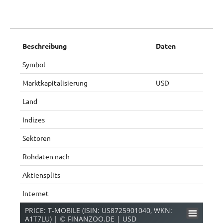
Beschreibung
Daten
Symbol
Marktkapitalisierung
USD
Land
Indizes
Sektoren
Rohdaten nach
Aktiensplits
Internet
PRICE: T-MOBILE (ISIN: US8725901040, WKN:
A1T7LU) | © FINANZOO.DE | USD