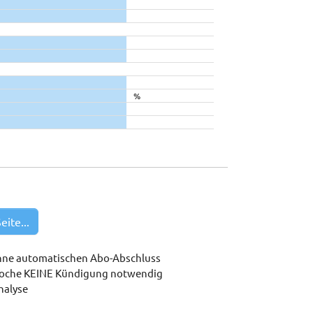
%
eite...
hne automatischen Abo-Abschluss
woche KEINE Kündigung notwendig
nalyse