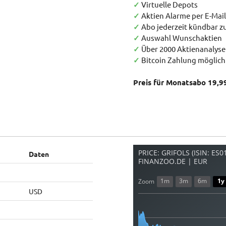
✓
Virtuelle Depots
✓
Aktien Alarme per E-Mail
✓
Abo jederzeit kündbar 
✓
Auswahl Wunschaktien
✓
Über 2000 Aktienanalys
✓
Bitcoin Zahlung möglich
Preis für Monatsabo 19,9
PRICE: GRIFOLS (ISIN: ES
Daten
FINANZOO.DE | EUR
1m
3m
6m
1y
Zoom
USD