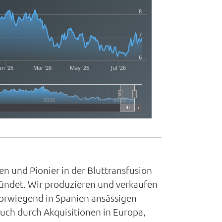
8
7
6
an '26
Mar '26
May '26
Jul '26
2020
2025
Highcharts.com
ten und Pionier in der Bluttransfusion
ründet. Wir produzieren und verkaufen
 vorwiegend in Spanien ansässigen
uch durch Akquisitionen in Europa,