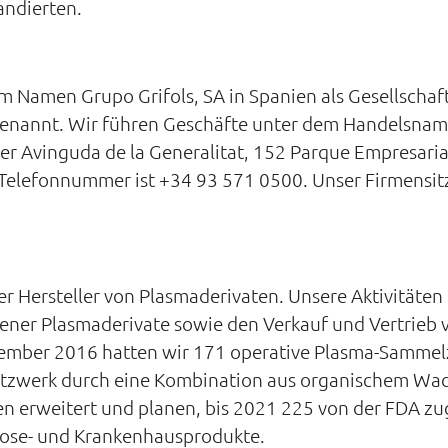
andierten.
 Namen Grupo Grifols, SA in Spanien als Gesellschaf
benannt. Wir führen Geschäfte unter dem Handelsname
der Avinguda de la Generalitat, 152 Parque Empresari
 Telefonnummer ist +34 93 571 0500. Unser Firmensitz 
baler Hersteller von Plasmaderivaten. Unsere Aktivität
dener Plasmaderivate sowie den Verkauf und Vertrieb
zember 2016 hatten wir 171 operative Plasma-Sammelz
zwerk durch eine Kombination aus organischem Wac
n erweitert und planen, bis 2021 225 von der FDA z
nose- und Krankenhausprodukte.