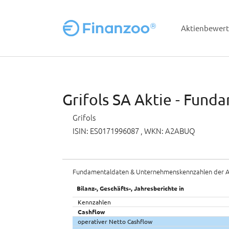
Aktienbewer
Zum Hauptinhalt springen
Grifols SA Aktie - Fund
Grifols
ISIN: ES0171996087
, WKN: A2ABUQ
Fundamentaldaten & Unternehmenskennzahlen der A
Bilanz-, Geschäfts-, Jahresberichte in
Kennzahlen
Cashflow
operativer Netto Cashflow