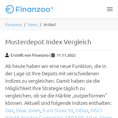
Zum Hauptinhalt springen
Sie
Finanzoo
News
Artikel
sind
hier:
Musterdepot Index Vergleich
Erstellt von Finanzoo |
11.11.2022
Ab heute haben wir eine neue Funktion, die in
der Lage ist Ihre Depots mit verschiedenen
Indizes zu vergleichen. Damit haben sie die
Möglichkeit Ihre Strategie täglich zu
vergleichen, ob sie die Märkte „outperformen“
können. Aktuell sind folgende Indizes enthalten:
Dax
,
Dow Jones
,
Euro Stoxx 50
,
MDax
,
MSCI
World
,
Nasdaq Composite
,
S&P 500
,
SDax
,
Stoxx